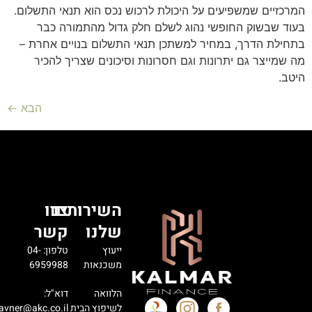
המרכזיים שמשפיעים על היכולת לרכוש נכס הוא תנאי התשלום.
בעוד שבשוק החופשי נהוג לשלם חלק גדול מהתמורה כבר
בתחילת הדרך, במחיר למשתכן תנאי התשלום בנויים אחרת –
מה שמייצר גם יתרונות וגם חסרונות וסיכונים שצריך להכיר
היטב.
הבא
←
השירותים
צרו
שלנו
קשר
ייעוץ
טלפון: 04-
משכנאות
6959988
הלוואה
דוא"ל:
לשיפוץ הבית
avner@akc.co.il