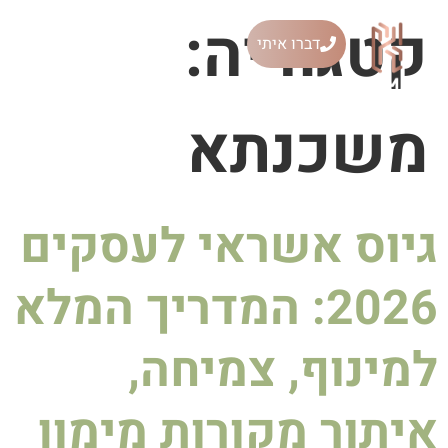
קטגוריה:
דברו איתי
ייעוץ משכנתאות
משכנתא
גיוס אשראי לעסקים
2026: המדריך המלא
למינוף, צמיחה,
איתור מקורות מימון