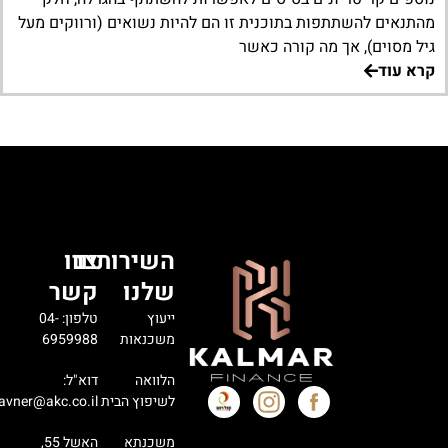
מהתנאים להשתתפות בתוכנית זו הם להיות נשואים (ורווקים מעל
גיל מסוים), אך מה קורה כאשר
קרא עוד
השירותים
צרו
שלנו
קשר
ייעוץ
טלפון: 04-
משכנאות
6959988
הלוואה
דוא"ל:
לשיפוץ הבית
avner@akc.co.il
משכנתא
האשל 55,