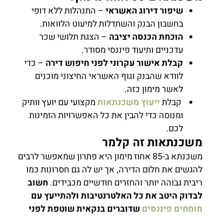
שיפור
דירוג
האשראי
–
התנהלות ללא דופי
בחשבון הבנק והשתדלות למיעוט הלוואות.
הוכחת
הכנסה
יציבה
–
הצגת
תלושי
שכר
עדכניים
ותיעוד
פיננסי
מסודר
.
קבלת
אישור
עקרוני
לפני
חיפוש
דירה
–
כדי
לוודא
שהבנק וגוף האשראי החיצוני
מוכנים
לאשר
מימון
כזה
.
קבלת
ייעוץ משכנתאות
מקצועי עם יועץ וותיק
ומנוסה כדי להבין את כל האפשרויות הזמינות
לכם.
משכנתאות זה קלמר
משכנתא ב-85 אחוז מימון היא פתרון שמאפשר לרבים
להגשים את חלום הדירה, אך יש לה גם חסרונות כמו
ריבית גבוהה יותר והחזרים חודשיים מכבידים.
חשוב
לבדוק היטב את כל האלטרנטיבות ולהתייעץ עם
מומחים פיננסים
שדוברים בנקאית שוטפת לפני