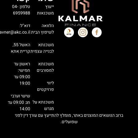
ייעוץ
טלפון: 04-
משכנאות
6959988
הלוואה
דוא"ל:
לשיפוץ הבית
avner@akc.co.il
משכנתא
האשל 55,
לבנייה עצמית
קריית אתא
משכנתא
ראשון עד
למסורבים
חמישי:
09:00 עד
ליווי
19:00
פרויקטים
שישי וערבי
משכנתא על
חג: 09:00 עד
מגרש
14:00
ברוב הנושאים המוצגים באתר, מומלץ להתייעץ עם עורך דין לפני
שפועלים.