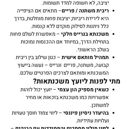
יציבה, לא חשופה למדד תשומות.
ריבית משתנה / פריים
– מתאים אם הציפייה
היא לירידת ריביות; יציבות פחות מוחלטת, בדרך
כלל ניתנות לסילוק מוקדם ללא קנסות.
משכנתא בגרייס חלקי
– מאפשרת לשלם פחות
בתחילת הדרך, במיוחד אם ההכנסות נמוכות
בשלב הראשוני.
תמהיל מותאם אישית
– כגון שילוב בין ריבית
קבועה, משתנה, פריים וגרייס – נעשה בייעוץ
המשכנתא ומותאם לצרכים הפרטיים שלכם.
מתי לפנות ליועץ משכנתאות?
כשאין מספיק הון עצמי
– יועץ יכול לזהות
אפשרויות כמו משכנתא בזכאות או מחיר
למשתכן.
בהיעדר ניסיון פיננסי
– ליווי צמוד חוסך טעויות
ועלויות עתידיות.
לפני מילוי מסמכים והתמודדות עם הבנקים
–