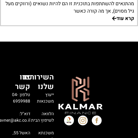
מהתנאים להשתתפות בתוכנית זו הם להיות נשואים (ורווקים מעל
גיל מסוים), אך מה קורה כאשר
קרא עוד
השירותים
צרו
שלנו
קשר
ייעוץ
טלפון: 04-
משכנאות
6959988
הלוואה
דוא"ל:
לשיפוץ הבית
avner@akc.co.il
משכנתא
האשל 55,