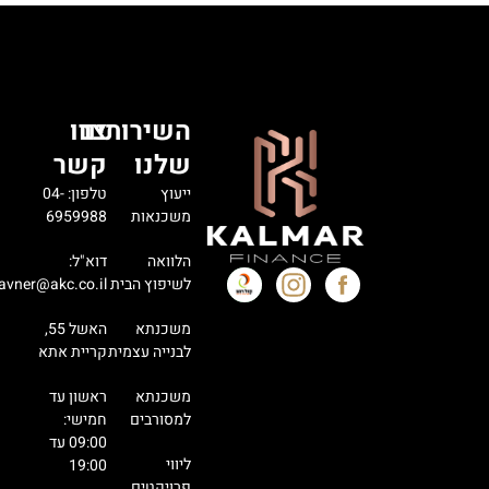
השירותים
צרו
שלנו
קשר
ייעוץ
טלפון: 04-
משכנאות
6959988
הלוואה
דוא"ל:
לשיפוץ הבית
avner@akc.co.il
משכנתא
האשל 55,
לבנייה עצמית
קריית אתא
משכנתא
ראשון עד
למסורבים
חמישי:
09:00 עד
ליווי
19:00
פרויקטים