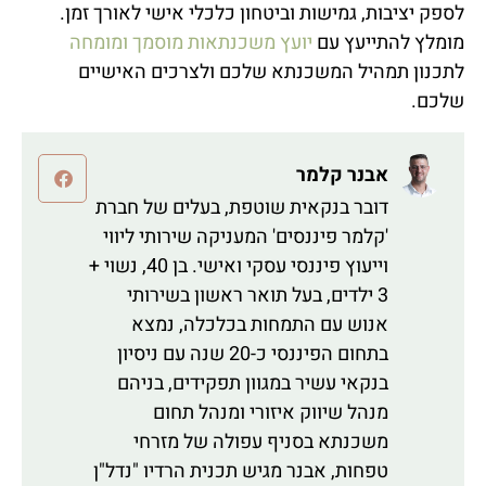
לספק יציבות, גמישות וביטחון כלכלי אישי לאורך זמן.
מומלץ להתייעץ עם
יועץ משכנתאות מוסמך ומומחה
לתכנון תמהיל המשכנתא שלכם ולצרכים האישיים
שלכם.
אבנר קלמר
דובר בנקאית שוטפת, בעלים של חברת
'קלמר פיננסים' המעניקה שירותי ליווי
וייעוץ פיננסי עסקי ואישי. בן 40, נשוי +
3 ילדים, בעל תואר ראשון בשירותי
אנוש עם התמחות בכלכלה, נמצא
בתחום הפיננסי כ-20 שנה עם ניסיון
בנקאי עשיר במגוון תפקידים, בניהם
מנהל שיווק איזורי ומנהל תחום
משכנתא בסניף עפולה של מזרחי
טפחות, אבנר מגיש תכנית הרדיו "נדל"ן